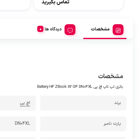
تماس بگیرید
مشخصات
دیدگاه ها
مشخصات
باتری لپ تاپ اچ پی Battery HP ZBook X2 G4 DN04XL
برند
اچ پی
پارت نامبر
DN04XL