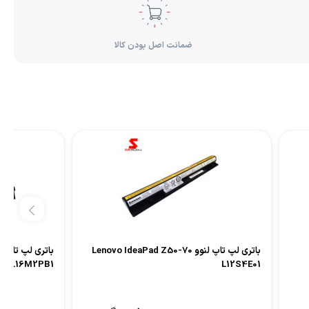
ضمانت اصل بودن کالا
باتری لپ تاپ لنوو Lenovo IdeaPad Z50-70
20 L16M2PB1
L12S4E01