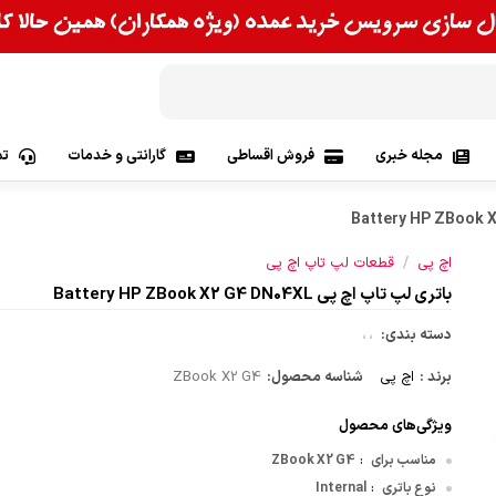
مجله خبری
فروش اقساطی
گارانتی و خدمات
تم
وس | Asus
/
اچ پی
قطعات لپ تاپ اچ پی
 Lenovo
باتری لپ تاپ اچ پی Battery HP ZBook X2 G4 DN04XL
پی | Hp
دسته بندی:
،
،
برند :
اچ پی
شناسه محصول:
ZBook X2 G4
Apple
ویژگی‌های محصول
اس آی| Msi
مناسب برای
ZBook X2 G4
:
نوع باتری
Internal
:
 | Acer