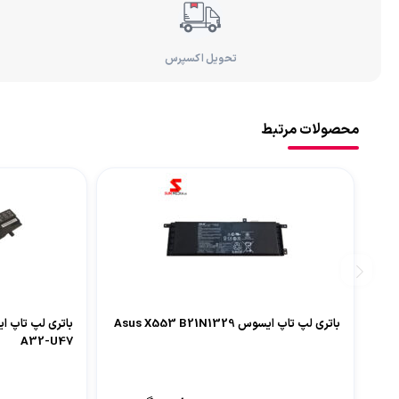
تحویل اکسپرس
محصولات مرتبط
باتری لپ تاپ ایسوس Asus X553 B21N1329
A32-U47