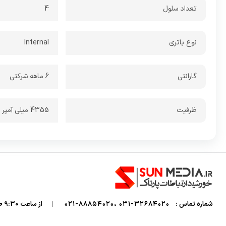
تعداد سلول
4
نوع باتری
Internal
گارانتی
6 ماهه شرکتی
ظرفیت
4355 میلی آمپر
شماره تماس :
32684020-031 ،88854020-021
|
از ساعت 9:30 صبح تا 7 شب میزبان صدای گرمتان هستیم