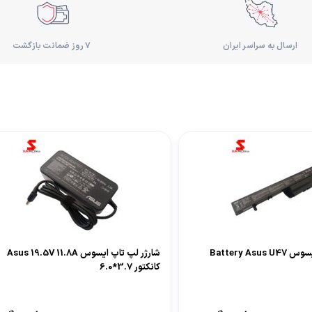
ارسال به سراسر ایران
۷ روز ضمانت بازگشت
باتری لپ تاپ ایسوس Battery Asus U47
شارژر لپ تاپ ایسوس Asus 19.5V 11.8A
کانکتور 3.7*6.0