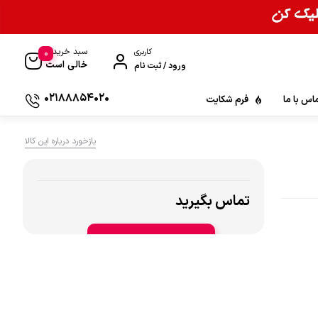
سبد خرید
0
کاربری
خالی است
ورود / ثبت نام
02188854020
اس با ما
فرم شکایت
بازخورد درباره این کالا
تماس بگیرید
افزودن به سبد