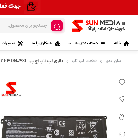
خانه
دسته بندی ها
همکاری با ما
تعمیرات
لپ تاپ
سان مدیا
قطعات لپ تاپ
باتری لپ تاپ اچ پی Battery HP ZBook X2 G4 DN04XL
لپ تاپ ایس
موبایل
لپ تاپ لنوو |
تبلت
لپ تاپ اچ 
قطعات کامپیوتر
لپ تاپ اپل| 
قطعات لپ تاپ
لپ تاپ ام 
مانیتور و کامپیوترهای All In One
لپ تاپ ایسر