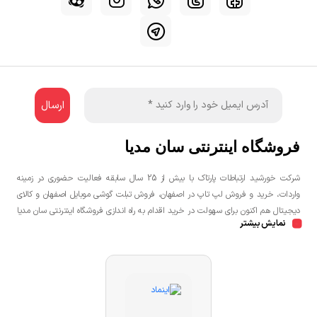
فروشگاه اینترنتی سان مدیا
شرکت خورشید ارتباطات پارتاک با بیش از 25 سال سابقه فعالیت حضوری در زمینه
واردات، خرید و فروش لپ تاپ در اصفهان، فروش تبلت گوشی موبایل اصفهان و کالای
دیجیتال هم اکنون برای سهولت در خرید اقدام به راه اندازی فروشگاه اینترنتی سان مدیا
نمایش بیشتر
نموده است تا مشتریان عزیز یک خرید راحت و مطمئن با بهترین قیمت را تجربه
نمایند.شما می توانید جهت خرید لپ تاپ، خرید گوشی در اصفهان، خرید کنسول بازی
در اصفهان به صورت حضوری و یا اینترنتی اقدام نمائید.