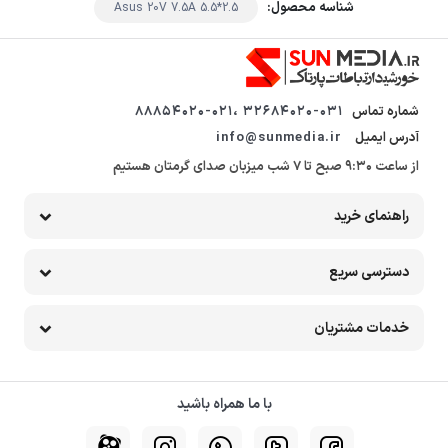
شناسه محصول:
Asus 20V 7.5A 5.5*2.5
شماره تماس
32684020-031 ،88854020-021
آدرس ایمیل
info@sunmedia.ir
از ساعت 9:30 صبح تا 7 شب میزبان صدای گرمتان هستیم
راهنمای خرید
دسترسی سریع
خدمات مشتریان
با ما همراه باشید