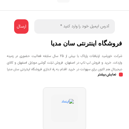
فروشگاه اینترنتی سان مدیا
شرکت خورشید ارتباطات پارتاک با بیش از 25 سال سابقه فعالیت حضوری در زمینه
واردات، خرید و فروش لپ تاپ در اصفهان، فروش تبلت گوشی موبایل اصفهان و کالای
دیجیتال هم اکنون برای سهولت در خرید اقدام به راه اندازی فروشگاه اینترنتی سان مدیا
نمایش بیشتر
نموده است تا مشتریان عزیز یک خرید راحت و مطمئن با بهترین قیمت را تجربه
نمایند.شما می توانید جهت خرید لپ تاپ، خرید گوشی در اصفهان، خرید کنسول بازی
در اصفهان به صورت حضوری و یا اینترنتی اقدام نمائید.