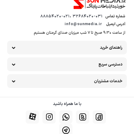
شماره تماس
32684020-031 ،88854020-021
آدرس ایمیل
info@sunmedia.ir
از ساعت 9:30 صبح تا 7 شب میزبان صدای گرمتان هستیم
راهنمای خرید
دسترسی سریع
خدمات مشتریان
با ما همراه باشید