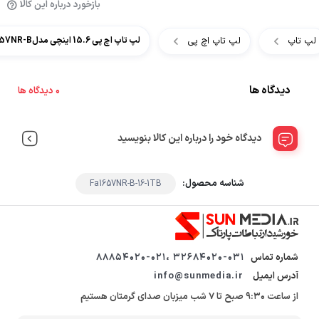
بازخورد درباره این کالا
لپ تاپ
لپ تاپ اچ پی
لپ تاپ اچ پی 15.6 اینچی مدلHP Victus 15 Fa1657NR-B
دیدگاه ها
0 دیدگاه ها
دیدگاه خود را درباره این کالا بنویسید
شناسه محصول:
Fa1657NR-B-16-1TB
شماره تماس
32684020-031 ،88854020-021
آدرس ایمیل
info@sunmedia.ir
از ساعت 9:30 صبح تا 7 شب میزبان صدای گرمتان هستیم