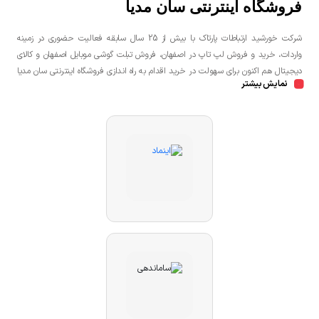
فروشگاه اینترنتی سان مدیا
شرکت خورشید ارتباطات پارتاک با بیش از 25 سال سابقه فعالیت حضوری در زمینه
واردات، خرید و فروش لپ تاپ در اصفهان، فروش تبلت گوشی موبایل اصفهان و کالای
دیجیتال هم اکنون برای سهولت در خرید اقدام به راه اندازی فروشگاه اینترنتی سان مدیا
نمایش بیشتر
نموده است تا مشتریان عزیز یک خرید راحت و مطمئن با بهترین قیمت را تجربه
نمایند.شما می توانید جهت خرید لپ تاپ، خرید گوشی در اصفهان، خرید کنسول بازی
در اصفهان به صورت حضوری و یا اینترنتی اقدام نمائید.