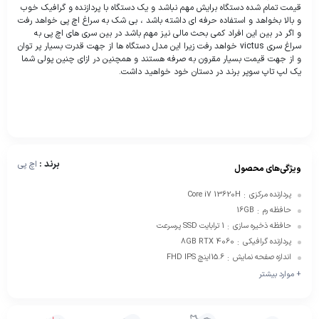
قیمت تمام شده دستگاه برایش مهم نباشد و یک دستگاه با پردازنده و گرافیک خوب
و بالا بخواهد و استفاده حرفه ای داشته باشد ، بی شک به سراغ اچ پی خواهد رفت
و اگر در بین این افراد کمی بحث مالی نیز مهم باشد در بین سری های اچ پی به
سراغ سری victus خواهد رفت زیرا این مدل دستگاه ها از جهت قدرت بسیار پر توان
و از جهت قیمت بسیار مقرون به صرفه هستند و همچنین در ازای چنین پولی شما
یک لپ تاپ سوپر برند در دستان خود خواهید داشت.
برند :
اچ پی
ویژگی‌های محصول
پردازنده مرکزی
Core i7 13620H
:
حافظه رم
16GB
:
حافظه ذخیره سازی
1 ترابایت SSD پرسرعت
:
پردازنده گرافیکی
8GB RTX 4060
:
اندازه صفحه نمایش
15.6اینچ FHD IPS
:
+ موارد بیشتر