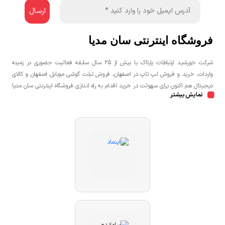
فروشگاه اینترنتی سان مدیا
شرکت خورشید ارتباطات پارتاک با بیش از 25 سال سابقه فعالیت حضوری در زمینه
واردات، خرید و فروش لپ تاپ در اصفهان، فروش تبلت گوشی موبایل اصفهان و کالای
دیجیتال هم اکنون برای سهولت در خرید اقدام به راه اندازی فروشگاه اینترنتی سان مدیا
نمایش بیشتر
نموده است تا مشتریان عزیز یک خرید راحت و مطمئن با بهترین قیمت را تجربه
نمایند.شما می توانید جهت خرید لپ تاپ، خرید گوشی در اصفهان، خرید کنسول بازی
در اصفهان به صورت حضوری و یا اینترنتی اقدام نمائید.