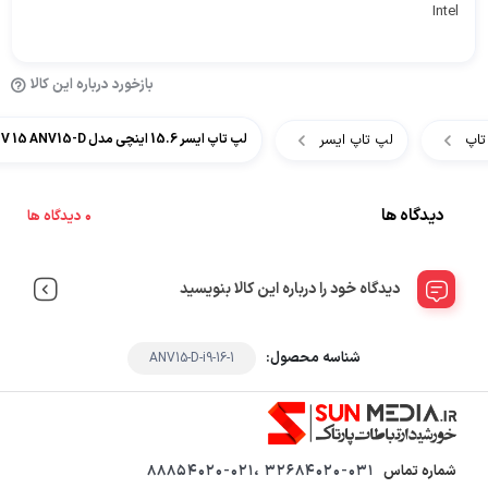
Intel
بازخورد درباره این کالا
تاپ
لپ تاپ ایسر
لپ تاپ ایسر 15.6 اینچی مدل Acer Nitro V 15 ANV15-D کاستوم شده
دیدگاه ها
0 دیدگاه ها
دیدگاه خود را درباره این کالا بنویسید
شناسه محصول:
ANV15-D-i9-16-1
شماره تماس
32684020-031 ،88854020-021