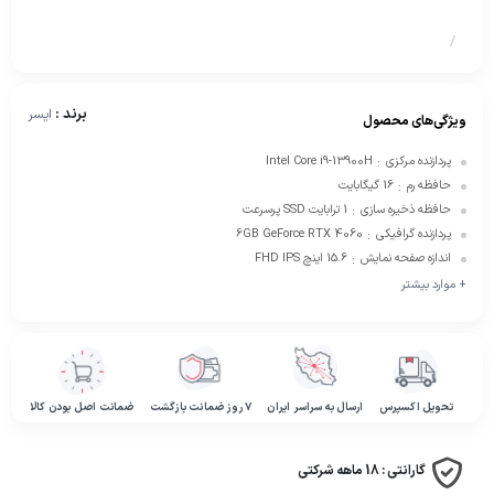
/
برند :
ایسر
ویژگی‌های محصول
پردازنده مرکزی
Intel Core i9-13900H
:
حافظه رم
16 گیگابایت
:
حافظه ذخیره سازی
1 ترابایت SSD پرسرعت
:
پردازنده گرافیکی
6GB GeForce RTX 4060
:
اندازه صفحه نمایش
15.6 اینچ FHD IPS
:
+ موارد بیشتر
تحویل اکسپرس
ارسال به سراسر ایران
۷ روز ضمانت بازگشت
ضمانت اصل بودن کالا
گارانتی :
18 ماهه شرکتی