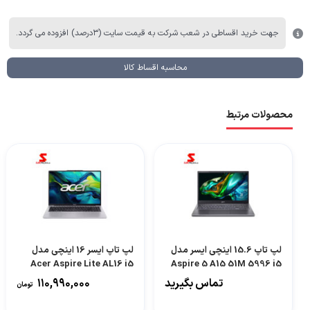
جهت خرید اقساطی در شعب شرکت به قیمت سایت (۳درصد) افزوده می گردد.
محاسبه اقساط کالا
محصولات مرتبط
لپ تاپ 15.6 اینچی ایسر مدل
لپ تاپ ایسر 16 اینچی مدل
Acer Aspire Lite AL16 i5
Aspire 5 A15 51M 5996 i5
1334U 16GB 512GB -52P-
13420H 8GB 512GB
تماس بگیرید
110,990,000
تومان
59QU