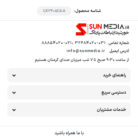
شناسه محصول:
UX3405CA-A
شماره تماس
32684020-031 ،88854020-021
آدرس ایمیل
info@sunmedia.ir
از ساعت 9:30 صبح تا 7 شب میزبان صدای گرمتان هستیم
راهنمای خرید
دسترسی سریع
خدمات مشتریان
با ما همراه باشید