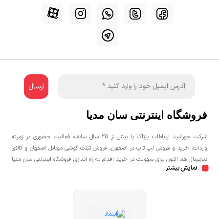
فروشگاه اینترنتی سان مدیا
شرکت خورشید ارتباطات پارتاک با بیش از 25 سال سابقه فعالیت حضوری در زمینه
واردات، خرید و فروش لپ تاپ در اصفهان، فروش تبلت گوشی موبایل اصفهان و کالای
دیجیتال هم اکنون برای سهولت در خرید اقدام به راه اندازی فروشگاه اینترنتی سان مدیا
نمایش بیشتر
نموده است تا مشتریان عزیز یک خرید راحت و مطمئن با بهترین قیمت را تجربه
نمایند.شما می توانید جهت خرید لپ تاپ، خرید گوشی در اصفهان، خرید کنسول بازی
در اصفهان به صورت حضوری و یا اینترنتی اقدام نمائید.