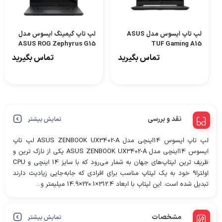
لپ تاپ ایسوس مدل ASUS
لپ تاپ گیمینگ ایسوس مدل
ASUS ROG Zephyrus G15
TUF Gaming A15
GA503RW-C
FA506NFR-HN190 R7
تماس بگیرید
تماس بگیرید
7435HS 16GB 512GB
RTX2050
نقد و بررسی
نمایش بیشتر
لپ تاپ ایسوس 14اینچی مدل ASUS ZENBOOK UX3402-A لپ تاپ
ایسوس 14اینچی مدل ASUS ZENBOOK UX3402-A یکی از نازک ترین و
ظریف ترین لپتاپ‌های جهان به شمار می‌رود که با سایز 14 اینچی و CPU
اولترا9 خود به یک لپتاپ مناسب برای افرادی که جابه‌جایی زیادیث دارند
تبدیل شده است. این لپتاپ با ابعاد 312.4×220.1×14.9 میلیمتر و...
مشخصات
نمایش بیشتر