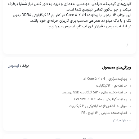
کاربری‌های گیمینگ، طراحی، مهندسی، معماری و ترید به طور کامل نیاز شمارا برطرف
میکند و جواب‌گوی تمامی نیازهای شما است.
این لپتاپ 16 اینچی با پردازنده Core 5 210H در کنار رم 16 گیگابایتی DDR5 بدون
لگ و یا باگ میتواند همراهی مناسب برای کاربران حرفه‌ای خود باشد.
در ادامه به برسی دقیق‌تر این لپ تاپ ایسوس میپردازیم.
/
برند :
ایسوس
ویژگی‌های محصول
پردازنده مرکزی
Intel Core 5 210H
:
حافظه رم
16گیگابایت
:
حافظه ذخیره سازی
512 گیگابایت SSD پرسرعت
:
پردازنده گرافیکی
GeForce RTX 4050
:
میزان حافظه پردازنده گرافیکی
6 گیگابایت
:
اندازه صفحه نمایش
16 اینچ ، IPS
:
+ موارد بیشتر