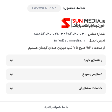
شناسه محصول:
Fx607VU-A -16-512
شماره تماس
32684020-031 ،88854020-021
آدرس ایمیل
info@sunmedia.ir
از ساعت 9:30 صبح تا 7 شب میزبان صدای گرمتان هستیم
راهنمای خرید
دسترسی سریع
خدمات مشتریان
با ما همراه باشید