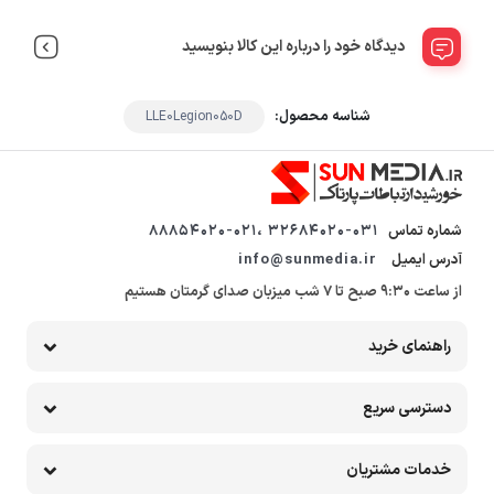
دیدگاه خود را درباره این کالا بنویسید
شناسه محصول:
LLE0Legion050D
شماره تماس
32684020-031 ،88854020-021
آدرس ایمیل
info@sunmedia.ir
از ساعت 9:30 صبح تا 7 شب میزبان صدای گرمتان هستیم
راهنمای خرید
دسترسی سریع
خدمات مشتریان