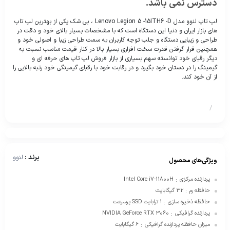
دسترس نمی باشد.
لپ تاپ لنوو مدل Lenovo Legion 5 -15ITH6 -D ، بی شک یکی از بهترین لپ تاپ
های بازار ایران و دنیا این دستگاه است که با مشخصات بسیار بالای خود و دقت در
طراحی و زیبایی دستگاه و جلب توجه کاربران به سمت طراحی زیبا و اصولی خود و
همچنین قرار گرفتن قدرت سخت افزاری بسیار بالا در کنار قیمت مناسب نسبت به
دیگر رقبای خود توانسته سهم بسیاری از بازار فروش لپ تاپ های حرفه ای و
گیمینگ را در دستان خود بگیرد و در رقابت خود با رقبای گیمینگی خود رتبه بالایی را
از آن خود کند.
/
برند :
لنوو
ویژگی‌های محصول
پردازنده مرکزی
Intel Core i7-11800H
:
حافظه رم
32 گیگابایت
:
حافظه ذخیره سازی
1 ترابایت SSD پرسرعت
:
پردازنده گرافیکی
NVIDIA GeForce RTX 3060
:
میزان حافظه پردازنده گرافیکی
6 گیگابایت
: