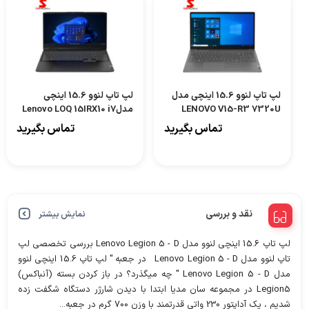
لپ تاپ لنوو 15.6 اینچی مدل
لپ تاپ لنوو 15.6 اینچی
LENOVO V15-R3 7320U
مدلLenovo LOQ 15IRX10 i7
13700HX 24GB 512GB
8GB 256GB AMD Radeon
تماس بگیرید
تماس بگیرید
RTX5060-DM
نقد و بررسی
نمایش بیشتر
لپ تاپ 15.6 اینچی لنوو مدل Lenovo Legion 5 - D بررسی تخصصی لپ
تاپ لنوو مدل Lenovo Legion 5 - D در جعبه " لپ تاپ 15.6 اینچی لنوو
مدل Lenovo Legion 5 - D " چه میگذرد؟ در باز کردن بسته (آنباکس)
Legion5 در مجموعه سان مدیا ابتدا با دیدن شارژر دستگاه شگفت زده
شدیم ، یک آداپتور 230 واتی قدرتمند با وزن 700 گرم در جعبه...