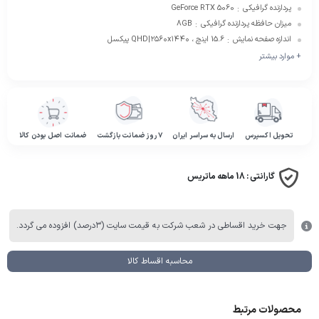
پردازنده گرافیکی
GeForce RTX 5060
:
میزان حافظه پردازنده گرافیکی
8GB
:
اندازه صفحه نمایش
15.6 اینچ ، QHD|۲۵۶۰x۱۴۴۰ پیکسل
:
+ موارد بیشتر
تحویل اکسپرس
ارسال به سراسر ایران
۷ روز ضمانت بازگشت
ضمانت اصل بودن کالا
گارانتی :
18 ماهه ماتریس
جهت خرید اقساطی در شعب شرکت به قیمت سایت (۳درصد) افزوده می گردد.
محاسبه اقساط کالا
محصولات مرتبط