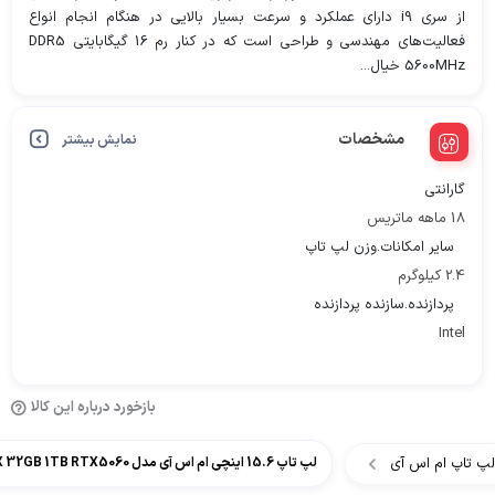
از سری i9 دارای عملکرد و سرعت بسیار بالایی در هنگام انجام انواع
فعالیت‌های مهندسی و طراحی است که در کنار رم 16 گیگابایتی DDR5
5600MHz خیال...
مشخصات
نمایش بیشتر
گارانتی
18 ماهه ماتریس
سایر امکانات.وزن لپ تاپ
2.4 کیلوگرم
پردازنده.سازنده پردازنده
Intel
بازخورد درباره این کالا
لپ تاپ ام اس آی
لپ تاپ 15.6 اینچی ام اس آی مدل MSI Katana 15 HX B14WFK i9 14900HX 32GB 1TB RTX5060