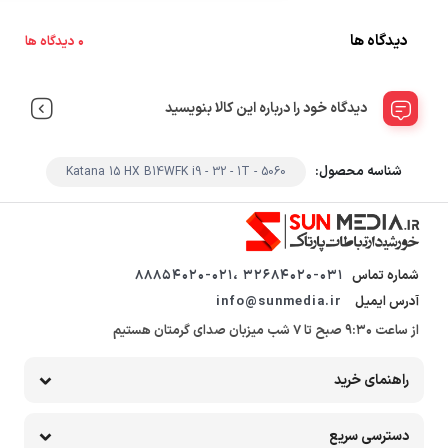
دیدگاه ها
0 دیدگاه ها
دیدگاه خود را درباره این کالا بنویسید
شناسه محصول:
Katana 15 HX B14WFK i9 - 32 - 1T - 5060
شماره تماس
32684020-031 ،88854020-021
آدرس ایمیل
info@sunmedia.ir
از ساعت 9:30 صبح تا 7 شب میزبان صدای گرمتان هستیم
راهنمای خرید
دسترسی سریع