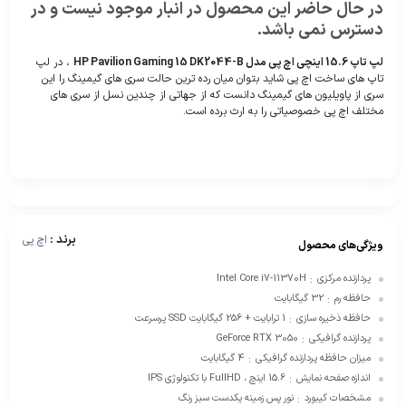
در حال حاضر این محصول در انبار موجود نیست و در
دسترس نمی باشد.
لپ تاپ 15.6 اینچی اچ پی مدل HP Pavilion Gaming 15 DK2044-B
، در لپ
تاپ های ساخت اچ پی شاید بتوان میان رده ترین حالت سری های گیمینگ را این
سری از پاویلیون های گیمینگ دانست که از جهاتی از چندین نسل از سری های
مختلف اچ پی خصوصیاتی را به ارث برده است.
برند :
اچ پی
ویژگی‌های محصول
پردازنده مرکزی
Intel Core i7-11370H
:
حافظه رم
32 گیگابایت
:
حافظه ذخیره سازی
1 ترابایت + 256 گیگابایت SSD پرسرعت
:
پردازنده گرافیکی
GeForce RTX 3050
:
میزان حافظه پردازنده گرافیکی
4 گیگابایت
:
اندازه صفحه نمایش
15.6 اینچ ، FullHD با تکنولوژی IPS
:
مشخصات کیبورد
نور پس زمینه یکدست سبز رنگ
: