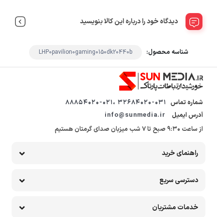
دیدگاه خود را درباره این کالا بنویسید
شناسه محصول:
LHP0pavilion0gaming0150dk20440b
شماره تماس
32684020-031 ،88854020-021
آدرس ایمیل
info@sunmedia.ir
از ساعت 9:30 صبح تا 7 شب میزبان صدای گرمتان هستیم
راهنمای خرید
دسترسی سریع
خدمات مشتریان