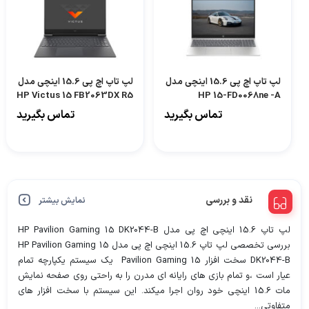
لپ تاپ اچ پی 15.6 اینچی مدل
لپ تاپ اچ پی 15.6 اینچی مدل
HP Victus 15 FB2063DX R5
HP 15-FD0068ne -A
7535HS 8GB 512GB
تماس بگیرید
تماس بگیرید
RX6550M
نقد و بررسی
نمایش بیشتر
لپ تاپ 15.6 اینچی اچ پی مدل HP Pavilion Gaming 15 DK2044-B
بررسی تخصصی لپ تاپ 15.6 اینچی اچ پی مدل HP Pavilion Gaming 15
DK2044-B سخت افزار Pavilion Gaming 15 یک سیستم یکپارچه تمام
عیار است ،و تمام بازی های رایانه ای مدرن را به راحتی روی صفحه نمایش
مات 15.6 اینچی خود روان اجرا میکند. این سیستم با سخت افزار های
متفاوتی...