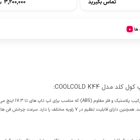
تماس بگیرید
3,200,000
تو
 ها
دل COOLCOLD K44: