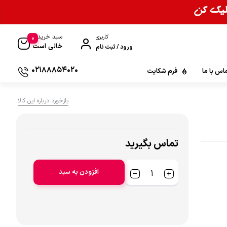
سبد خرید
0
کاربری
خالی است
ورود / ثبت نام
02188854020
اس با ما
فرم شکایت
بازخورد درباره این کالا
تماس بگیرید
افزودن به سبد