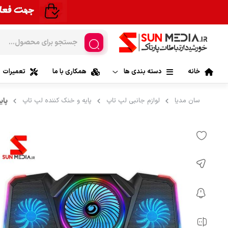
خانه
دسته بندی ها
همکاری با ما
تعمیرات
لپ تاپ
سان مدیا
لوازم جانبی لپ تاپ
پایه و خنک کننده لپ تاپ
پایه
لپ تاپ ایس
موبایل
لپ تاپ لنوو |
تبلت
لپ تاپ اچ 
قطعات کامپیوتر
لپ تاپ اپل| 
قطعات لپ تاپ
لپ تاپ ام 
مانیتور و کامپیوترهای All In One
لپ تاپ ایسر