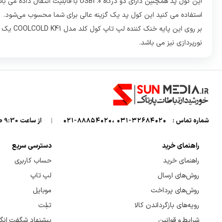
این کول پد همچنین دارای دو درگاه 
استفاده می کنید این کول پد یک گزینه عالی برای شما محسوب می‌شود.
نورپردازی نیز می باشد.
شماره تماس :
32684020-031 ،88854020-021
|
از ساعت 9:30 صبح تا 7 شب میزبان صدای گرمتان هستیم
راهنمای خرید
دسترسی سریع
راهنمای خرید
حساب کاربری
روش‌های ارسال
لپ تاپ
روش‌های پرداخت
موبایل
رویه‌های بازگرداندن کالا
تبلت
شرایط و قوانین
پیشنهاد شگفت انگی