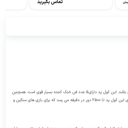
تماس بگیرید
مان
پایه خنک کننده لپ تاپ کول کلد مدل COOLCOLD K44 ساخته شده ازترکیب پلاستیک و فلز مقاوم (ABS) که مناسب برای لپ تاپ های تا 17.3 اینچ می باشد. این کول پد دارای5 عدد فن خنک کننده بسیار قوی است .همچنین
این کول پد دارای نورپردازی RGB با 12 حالت پیش فرض نورپردازی می‌باشد. همچنین دارای قابلیت تنظیم در 7 زاویه مختلف را دارد. سرعت چرخش فن های این کول پد تا 2500 دور در دقیقه می رسد که برای بازی های سنگین و