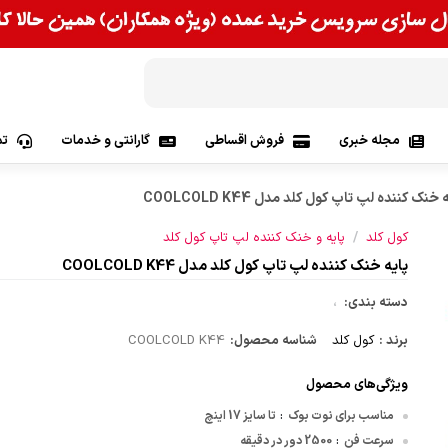
مجله خبری
فروش اقساطی
گارانتی و خدمات
تم
 خنک کننده لپ تاپ کول کلد مدل COOLCOLD K44
وس | Asus
/
کول کلد
پایه و خنک کننده لپ تاپ کول کلد
 Lenovo
پایه خنک کننده لپ تاپ کول کلد مدل COOLCOLD K44
پی | Hp
دسته بندی:
،
برند :
کول کلد
شناسه محصول:
COOLCOLD K44
Apple
ویژگی‌های محصول
اس آی| Msi
مناسب برای نوت بوک
تا سایز 17 اینچ
:
سرعت فن
2500 دور در دقیقه
:
 | Acer