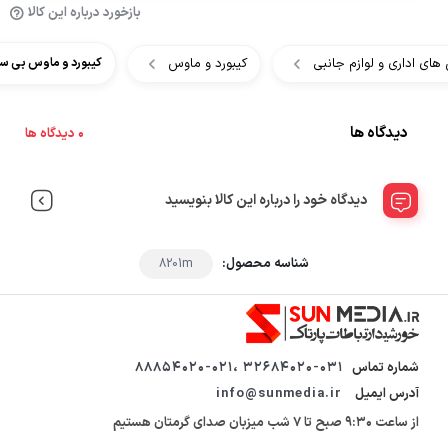
بازخورد درباره این کالا
های اداری و لوازم جانبی
کیبورد و ماوس
کیبورد و ماوس بی سیم رپو م
دیدگاه ها
0 دیدگاه ها
دیدگاه خود را درباره این کالا بنویسید
شناسه محصول:
8201m
شماره تماس
32684020-031 ،88854020-021
آدرس ایمیل
info@sunmedia.ir
از ساعت 9:30 صبح تا 7 شب میزبان صدای گرمتان هستیم