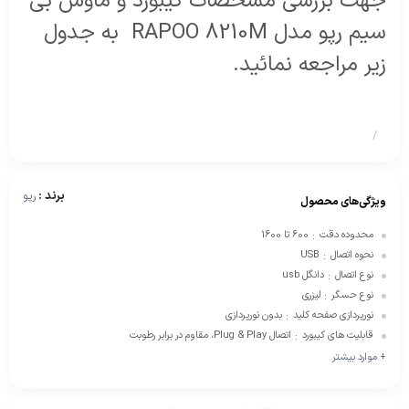
جهت بررسی مشخصات کیبورد و ماوس بی
سیم رپو مدل RAPOO 8210M به جدول
زیر مراجعه نمائید.
/
برند :
رپو
ویژگی‌های محصول
محدوده دقت
600 تا 1600
:
نحوه اتصال
USB
:
نوع اتصال
دانگل usb
:
نوع حسگر
لیزری
:
نورپردازی صفحه کلید
بدون نورپردازی
:
قابلیت های کیبورد
اتصال Plug & Play، مقاوم در برابر رطوبت
:
+ موارد بیشتر