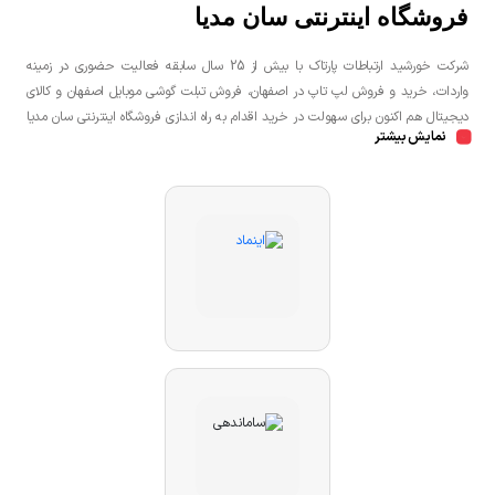
فروشگاه اینترنتی سان مدیا
شرکت خورشید ارتباطات پارتاک با بیش از 25 سال سابقه فعالیت حضوری در زمینه
واردات، خرید و فروش لپ تاپ در اصفهان، فروش تبلت گوشی موبایل اصفهان و کالای
دیجیتال هم اکنون برای سهولت در خرید اقدام به راه اندازی فروشگاه اینترنتی سان مدیا
نمایش بیشتر
نموده است تا مشتریان عزیز یک خرید راحت و مطمئن با بهترین قیمت را تجربه
نمایند.شما می توانید جهت خرید لپ تاپ، خرید گوشی در اصفهان، خرید کنسول بازی
در اصفهان به صورت حضوری و یا اینترنتی اقدام نمائید.