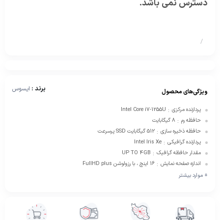
دسترس نمی باشد.
/
برند :
ایسوس
ویژگی‌های محصول
پردازنده مرکزی
Intel Core i7-1255U
:
حافظه رم
8 گیگابایت
:
حافظه ذخیره سازی
512 گیگابایت SSD پرسرعت
:
پردازنده گرافیکی
Intel Iris Xe
:
مقدار حافظه گرافیک
UP TO 4GB
:
اندازه صفحه نمایش
16 اینچ ، با رزولوشن FullHD plus
:
+ موارد بیشتر