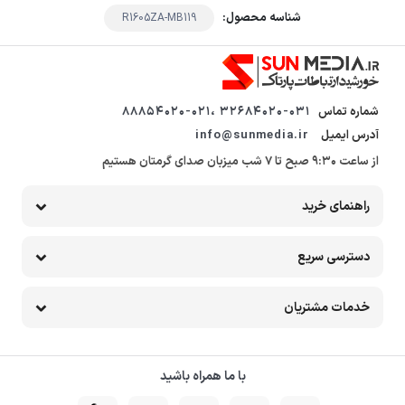
شناسه محصول:
R1605ZA-MB119
شماره تماس
32684020-031 ،88854020-021
آدرس ایمیل
info@sunmedia.ir
از ساعت 9:30 صبح تا 7 شب میزبان صدای گرمتان هستیم
راهنمای خرید
دسترسی سریع
خدمات مشتریان
با ما همراه باشید