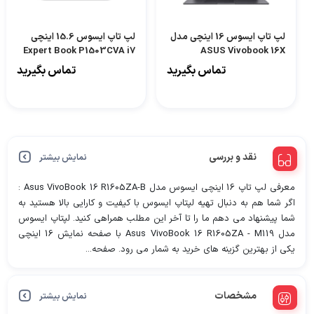
لپ تاپ ایسوس 16 اینچی مدل
لپ تاپ ایسوس 15.6 اینچی
Expert Book P1503CVA i7
ASUS Vivobook 16X
13620H 16GB 1TB TN
K3605VV i9 13900H
تماس بگیرید
تماس بگیرید
16GB1TB RTX4060 -B
نقد و بررسی
نمایش بیشتر
معرفی لپ تاپ 16 اینچی ایسوس مدل Asus VivoBook 16 R1605ZA-B :
اگر شما هم به دنبال تهیه لپتاپ ایسوس با کیفیت و کارایی بالا هستید به
شما پیشنهاد می دهم ما را تا آخر این مطلب همراهی کنید. لپتاپ ایسوس
مدل Asus VivoBook 16 R1605ZA - M119 با صفحه نمایش 16 اینچی
یکی از بهترین گزینه های خرید به شمار می رود. صفحه...
مشخصات
نمایش بیشتر