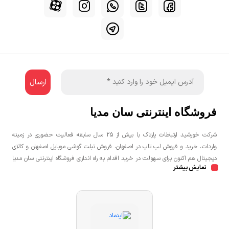
فروشگاه اینترنتی سان مدیا
شرکت خورشید ارتباطات پارتاک با بیش از 25 سال سابقه فعالیت حضوری در زمینه
واردات، خرید و فروش لپ تاپ در اصفهان، فروش تبلت گوشی موبایل اصفهان و کالای
دیجیتال هم اکنون برای سهولت در خرید اقدام به راه اندازی فروشگاه اینترنتی سان مدیا
نمایش بیشتر
نموده است تا مشتریان عزیز یک خرید راحت و مطمئن با بهترین قیمت را تجربه
نمایند.شما می توانید جهت خرید لپ تاپ، خرید گوشی در اصفهان، خرید کنسول بازی
در اصفهان به صورت حضوری و یا اینترنتی اقدام نمائید.