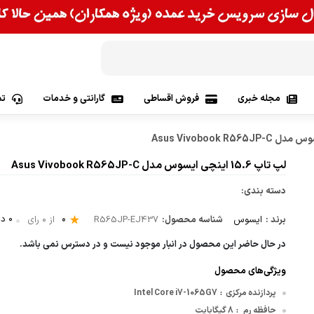
مجله خبری
فروش اقساطی
گارانتی و خدمات
تم
وس | Asus
لپ تاپ 15.6 اینچی ایسوس مدل Asus Vivobook R565JP-C
 Lenovo
دسته بندی:
پی | Hp
0
0 دیدگاه
برند :
ایسوس
شناسه محصول:
R565JP-EJ437
از 0 رای
Apple
در حال حاضر این محصول در انبار موجود نیست و در دسترس نمی باشد.
ویژگی‌های محصول
اس آی| Msi
پردازنده مرکزی
Intel Core i7-1065G7
:
حافظه رم
8 گیگابایت
:
 | Acer