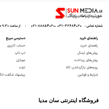
شماره تماس :
32684020-031 ،88854020-021
|
از ساعت 9:30 صبح تا 7 شب میزبان صدای گرمتان هستیم
راهنمای خرید
دسترسی سریع
راهنمای خرید
حساب کاربری
روش‌های ارسال
لپ تاپ
روش‌های پرداخت
موبایل
رویه‌های بازگرداندن کالا
تبلت
شرایط و قوانین
پیشنهاد شگفت انگی
فروشگاه اینترنتی سان مدیا