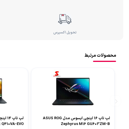
تحویل اکسپرس
محصولات مرتبط
لپ تاپ 16 اینچی ایسوس مدل ASUS ROG
x Q410VA-EVO
Zephyrus M16 GU603ZM-B