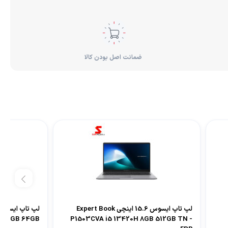
ضمانت اصل بودن کالا
لپ تاپ ایسوس 15.6 اینچی Expert Book
00 4GB 64GB
P1503CVA i5 13420H 8GB 512GB TN -