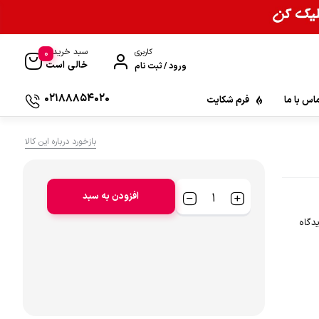
سبد خرید
0
کاربری
خالی است
ورود / ثبت نام
02188854020
اس با ما
فرم شکایت
بازخورد درباره این کالا
افزودن به سبد