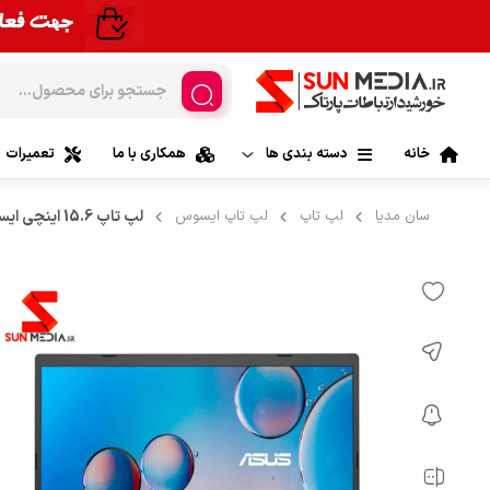
خانه
دسته بندی ها
همکاری با ما
تعمیرات
لپ تاپ
سان مدیا
لپ تاپ
لپ تاپ ایسوس
لپ تاپ 15.6 اینچی ایسوس مدل Asus Vivobook R565JP-C
لپ تاپ ایس
موبایل
لپ تاپ لنوو |
تبلت
لپ تاپ اچ 
قطعات کامپیوتر
لپ تاپ اپل| 
قطعات لپ تاپ
لپ تاپ ام 
مانیتور و کامپیوترهای All In One
لپ تاپ ایسر