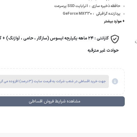
حافظه ذخیره سازی
1ترابایت SSD پرسرعت
:
پردازنده گرافیکی
GeForce MX330
وسافت | Microsoft
:
+ موارد بیشتر
گارانتی :
۲۴ ماهه یکپارچه ایسوس (سازگار ، حامی ، آواژنگ) + گ
حوادث غیر مترقبه
جهت خرید اقساطی در شعب شرکت به قیمت سایت (۳درصد) افزوده می گردد.
مشاهده شرایط فروش اقساطی