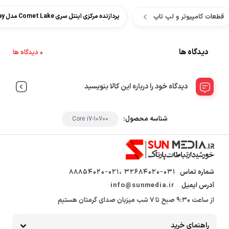
قطعات کامپیوتر و لپ تاپ
پردازنده مرکزی اینتل سری Comet Lake مدل Core i7-10700 Tray
دیدگاه ها
0 دیدگاه ها
دیدگاه خود را درباره این کالا بنویسید
شناسه محصول:
Core i7-10700
شماره تماس
32684020-031 ،88854020-021
آدرس ایمیل
info@sunmedia.ir
از ساعت 9:30 صبح تا 7 شب میزبان صدای گرمتان هستیم
راهنمای خرید