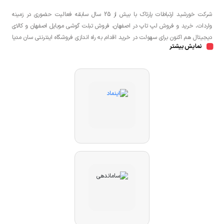
شرکت خورشید ارتباطات پارتاک با بیش از 25 سال سابقه فعالیت حضوری در زمینه
واردات، خرید و فروش لپ تاپ در اصفهان، فروش تبلت گوشی موبایل اصفهان و کالای
دیجیتال هم اکنون برای سهولت در خرید اقدام به راه اندازی فروشگاه اینترنتی سان مدیا
نمایش بیشتر
نموده است تا مشتریان عزیز یک خرید راحت و مطمئن با بهترین قیمت را تجربه
نمایند.شما می توانید جهت خرید لپ تاپ، خرید گوشی در اصفهان، خرید کنسول بازی
در اصفهان به صورت حضوری و یا اینترنتی اقدام نمائید.