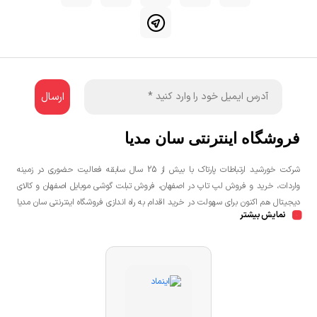
فروشگاه اینترنتی سان مدیا
شرکت خورشید ارتباطات پارتاک با بیش از 25 سال سابقه فعالیت حضوری در زمینه
واردات، خرید و فروش لپ تاپ در اصفهان، فروش تبلت گوشی موبایل اصفهان و کالای
دیجیتال هم اکنون برای سهولت در خرید اقدام به راه اندازی فروشگاه اینترنتی سان مدیا
نمایش بیشتر
نموده است تا مشتریان عزیز یک خرید راحت و مطمئن با بهترین قیمت را تجربه
نمایند.شما می توانید جهت خرید لپ تاپ، خرید گوشی در اصفهان، خرید کنسول بازی
در اصفهان به صورت حضوری و یا اینترنتی اقدام نمائید.