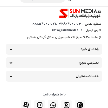
شماره تماس
32684020-031 ،88854020-021
آدرس ایمیل
info@sunmedia.ir
از ساعت 9:30 صبح تا 7 شب میزبان صدای گرمتان هستیم
راهنمای خرید
دسترسی سریع
خدمات مشتریان
با ما همراه باشید