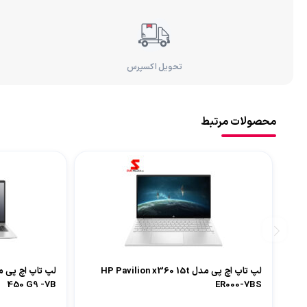
تحویل اکسپرس
محصولات مرتبط
لپ تاپ اچ پی مدل HP Pavilion x360 15t
450 G9 -7B
ER000-7BS