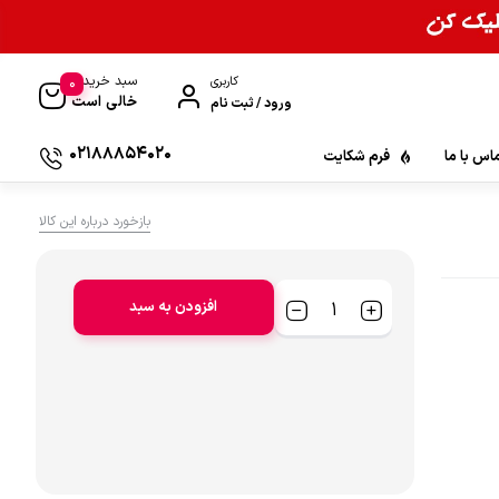
سبد خرید
0
کاربری
خالی است
ورود / ثبت نام
02188854020
اس با ما
فرم شکایت
بازخورد درباره این کالا
افزودن به سبد