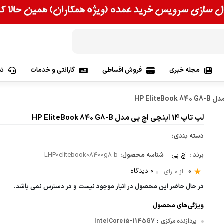
مجله خبری
فروش اقساطی
گارانتی و خدمات
تم
وس | Asus
لپ تاپ 14 اینچی اچ پی مدل HP EliteBook 840 G8-B
 Lenovo
دسته بندی:
پی | Hp
برند :
اچ پی
شناسه محصول:
LHP0elitebook08400g8-b
0
0 دیدگاه
از 0 رای
Apple
در حال حاضر این محصول در انبار موجود نیست و در دسترس نمی باشد.
اس آی| Msi
ویژگی‌های محصول
پردازنده مرکزی
Intel Core i5-1145G7
:
 | Acer