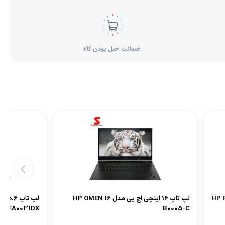
ضمانت اصل بودن کالا
HP Pa –
لپ تاپ 16 اینچی اچ پی مدل HP OMEN 16
FA0031DX
B0005-C