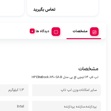
تماس بگیرید
مشخصات
دیدگاه ها
مشخصات
لپ تاپ 14 اینچی اچ پی مدل HP EliteBook 840 G8-B
سایر امکانات.وزن لپ تاپ
1.3 کیلوگرم
پردازنده.سازنده پردازنده
Intel