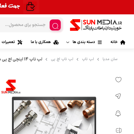
خانه
دسته بندی ها
همکاری با ما
تعمیرات
لپ تاپ
سان مدیا
لپ تاپ
لپ تاپ اچ پی
لپ تاپ 14 اینچی اچ پی مدل HP EliteBook 840 G8-B
لپ تاپ ایس
موبایل
لپ تاپ لنوو |
تبلت
لپ تاپ اچ 
قطعات کامپیوتر
لپ تاپ اپل| 
قطعات لپ تاپ
لپ تاپ ام 
مانیتور و کامپیوترهای All In One
لپ تاپ ایسر