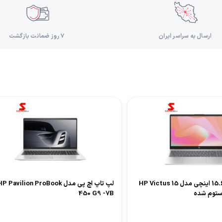
ارسال به سراسر ایران
۷ روز ضمانت بازگشت
لپ تاپ اچ پی 15.6 اینچی مدل HP Victus 15
لپ تاپ اچ پی مدل P Pavilion ProBook
450 G9 -7B