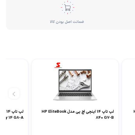
ضمانت اصل بودن کالا
H
لپ تاپ 14 اینچی اچ پی مدل HP EliteBook
refly 14 G8-A
840 G7-B