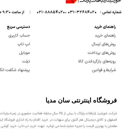
شماره تماس :
32684020-031 ،88854020-021
|
از ساعت 9:30 صبح تا 7 شب میزبان صدای گرمتان هستیم
راهنمای خرید
دسترسی سریع
راهنمای خرید
حساب کاربری
روش‌های ارسال
لپ تاپ
روش‌های پرداخت
موبایل
رویه‌های بازگرداندن کالا
تبلت
شرایط و قوانین
پیشنهاد شگفت انگی
فروشگاه اینترنتی سان مدیا
شرکت خورشید ارتباطات پارتاک با بیش از 25 سال سابقه فعال
اصفهان و کالای دیجیتال هم اکنون برای سهولت در خرید اقدام به راه اندازی فروشگاه ا
مطمئن با بهترین قیمت را تجربه نمایند.شما می توانید جهت خرید لپ تاپ، خرید گوشی 