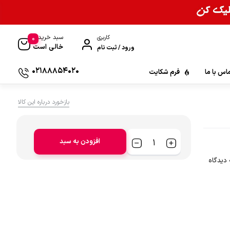
سبد خرید
0
کاربری
خالی است
ورود / ثبت نام
02188854020
اس با ما
فرم شکایت
بازخورد درباره این کالا
افزودن به سبد
گاه