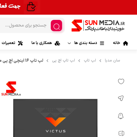
خانه
دسته بندی ها
همکاری با ما
تعمیرات
لپ تاپ
سان مدیا
لپ تاپ
لپ تاپ اچ پی
لپ تاپ 16 اینچی اچ پی مدل HP Victus 15 FA0025NR-A
لپ تاپ ایس
موبایل
لپ تاپ لنوو |
تبلت
لپ تاپ اچ 
قطعات کامپیوتر
لپ تاپ اپل| 
قطعات لپ تاپ
لپ تاپ ام 
مانیتور و کامپیوترهای All In One
لپ تاپ ایسر