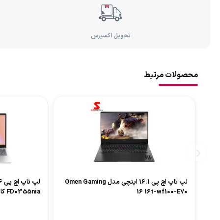
تحویل اکسپرس
محصولات مرتبط
لپ تاپ اچ‌ پی 16.1 اینچی مدل Omen Gaming
16 16t-wf100-E70
FD0355nia کاستوم شده