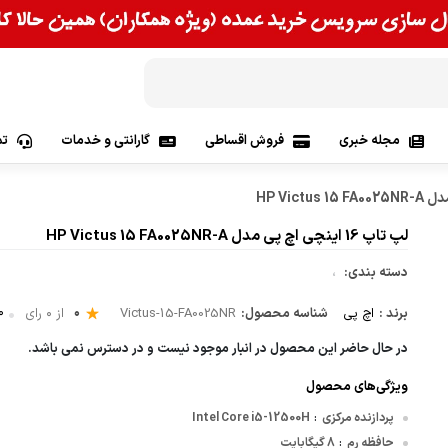
مجله خبری
فروش اقساطی
گارانتی و خدمات
تم
وس | Asus
لپ تاپ 16 اینچی اچ پی مدل HP Victus 15 FA0025NR-A
 Lenovo
دسته بندی:
،
پی | Hp
0
0 دید
برند :
اچ پی
شناسه محصول:
Victus-15-FA0025NR
از 0 رای
Apple
در حال حاضر این محصول در انبار موجود نیست و در دسترس نمی باشد.
ویژگی‌های محصول
اس آی| Msi
پردازنده مرکزی
Intel Core i5-12500H
:
حافظه رم
8 گیگابایت
:
 | Acer