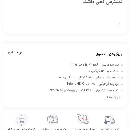
دسترس نمی باشد.
/
برند :
لنوو
ویژگی‌های محصول
پردازنده مرکزی
Intel core i3 -1215U
:
حافظه رم
12 گیگابایت
:
حافظه ذخیره سازی
256 گیگابایت SSD پرسرعت
:
پردازنده گرافیکی
Intel UHD Graphics
:
اندازه صفحه نمایش
15.6 اینچ ، با رزولوشن 1080*1920
:
+ موارد بیشتر
تحویل اکسپرس
ارسال به سراسر ایران
۷ روز ضمانت بازگشت
ضمانت اصل بودن کالا