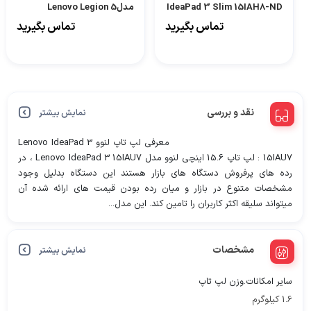
IdeaPad 3 Slim 15IAH8-ND
مدلLenovo Legion 5
16IRX9-E کاستوم شده
تماس بگیرید
تماس بگیرید
نقد و بررسی
نمایش بیشتر
معرفی لپ تاپ لنوو Lenovo IdeaPad 3
15IAU7 : لپ تاپ 15.6 اینچی لنوو مدل Lenovo IdeaPad 3 15IAU7 ، در
رده های پرفروش دستگاه های بازار هستند این دستگاه بدلیل وجود
مشخصات متنوع در بازار و میان رده بودن قیمت های ارائه شده آن
میتواند سلیقه اکثر کاربران را تامین کند. این مدل...
مشخصات
نمایش بیشتر
سایر امکانات.وزن لپ تاپ
1.6 کیلوگرم