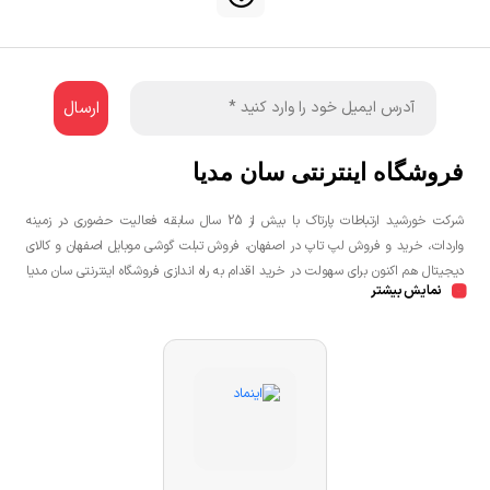
فروشگاه اینترنتی سان مدیا
شرکت خورشید ارتباطات پارتاک با بیش از 25 سال سابقه فعالیت حضوری در زمینه
واردات، خرید و فروش لپ تاپ در اصفهان، فروش تبلت گوشی موبایل اصفهان و کالای
دیجیتال هم اکنون برای سهولت در خرید اقدام به راه اندازی فروشگاه اینترنتی سان مدیا
نمایش بیشتر
نموده است تا مشتریان عزیز یک خرید راحت و مطمئن با بهترین قیمت را تجربه
نمایند.شما می توانید جهت خرید لپ تاپ، خرید گوشی در اصفهان، خرید کنسول بازی
در اصفهان به صورت حضوری و یا اینترنتی اقدام نمائید.