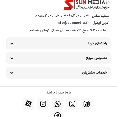
شماره تماس
32684020-031 ،88854020-021
آدرس ایمیل
info@sunmedia.ir
از ساعت 9:30 صبح تا 7 شب میزبان صدای گرمتان هستیم
راهنمای خرید
دسترسی سریع
خدمات مشتریان
با ما همراه باشید