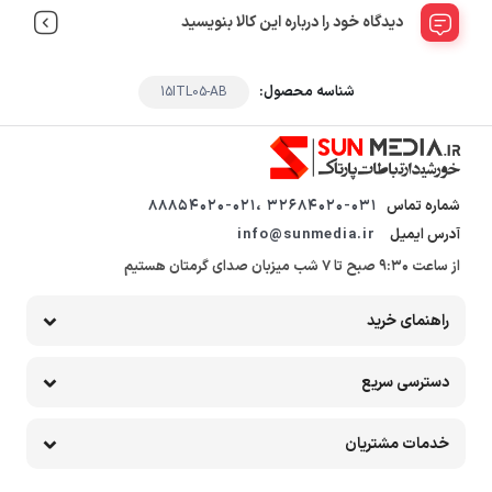
دیدگاه خود را درباره این کالا بنویسید
شناسه محصول:
15ITL05-AB
شماره تماس
32684020-031 ،88854020-021
آدرس ایمیل
info@sunmedia.ir
از ساعت 9:30 صبح تا 7 شب میزبان صدای گرمتان هستیم
راهنمای خرید
دسترسی سریع
خدمات مشتریان