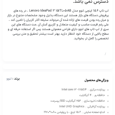
دسترس نمی باشد.
لپ تاپ 15.6 اینچی لنوو مدل Lenovo IdeaPad 3 15ITL05-AB ، در رده های
پرفروش دستگاه های بازار هستند این دستگاه بدلیل وجود مشخصات متنوع در بازار
و میان رده بودن قیمت های ارائه شده آن میتواند سلیقه اکثر کاربران را تامین کند ،
علی رغم قیمت مناسب و کیفیت متعادل و کاربری آسان آن ،مث دستگاه های این
سری از لپ تاپ های لنوو دارای طراحی معمولی هستند پس اگر استفاده حرفه ای و
سطح بالایی از دستگاه خود انتظار دارید بهتر است بیشتر تحقیق و متن بررسی
تخصصی را کامل تر بخوانید.
/
برند :
لنوو
ویژگی‌های محصول
پردازنده مرکزی
Intel core i3 -1115G4
:
حافظه رم
4 گیگابایت
:
حافظه ذخیره سازی
256 گیگابایت SSD پرسرعت
:
پردازنده گرافیکی
Intel UHD Graphics
:
اندازه صفحه نمایش
15.6 اینچ ، با رزولوشن 1080*1920
: