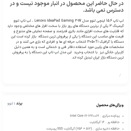
در حال حاضر این محصول در انبار موجود نیست و در
دسترس نمی باشد.
لپ تاپ 15.6 اینچی لنوو مدل Lenovo IdeaPad Gaming 3-W ، لپ تاپ لنوو
گیمینگ 3 یکی از برترین دستگاه های روز بازار با سخت افزار های مختلفی وجود دارد
که قابلیت های سخت افزاری مانند باتری قدرتمند و صفحه نمایش های متنوع و
قیمت های مناسب این دستگاه را یکی از پرفروش ترین دستگاه بازار کرده است این
دستگاه با گرافیک 3050Ti انتخاب حرفه ای ها و افرادی که بازی می کنند و در
مشخصات های پایین مورد استفاده دفاتر فنی و خدماتی است و به همین دلیل
کاربران خانگی نیز با انتخاب وخرید این مدل لپ تاپ این دستگاه را به پرفروش
ترین دستگاه بازار ایران تبدیل کرده اند.
/
برند :
لنوو
ویژگی‌های محصول
پردازنده مرکزی
Intel Core i7-12700H
:
حافظه رم
16 گیگابایت
:
حافظه ذخیره سازی
(512 + 256) گیگابایت SSD پرسرعت
: