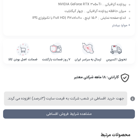
پردازنده گرافیکی
NVIDIA GeForce RTX 3050Ti
:
میزان حافظه پردازنده گرافیکی
چهار گیگابایت
:
اندازه صفحه نمایش
15.6 اینچ ، Full HD| 1920x1080 با تکنولوژی IPS
:
+ موارد بیشتر
تحویل اکسپرس
ارسال به سراسر ایران
۷ روز ضمانت بازگشت
ضمانت اصل بودن کالا
گارانتی :
۱۸ ماهه شرکتی معتبر
جهت خرید اقساطی در شعب شرکت به قیمت سایت (۳درصد) افزوده می گردد.
مشاهده شرایط فروش اقساطی
محصولات مرتبط