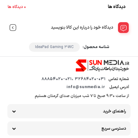
دیدگاه ها
0 دیدگاه ها
دیدگاه خود را درباره این کالا بنویسید
شناسه محصول:
IdeaPad Gaming 3-WC
شماره تماس
32684020-031 ،88854020-021
آدرس ایمیل
info@sunmedia.ir
از ساعت 9:30 صبح تا 7 شب میزبان صدای گرمتان هستیم
راهنمای خرید
دسترسی سریع