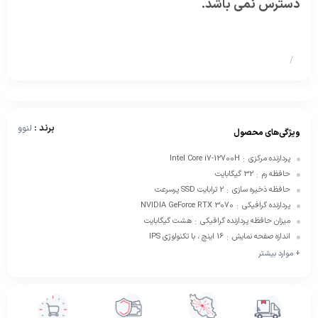
دسترس نمی باشد.
/
برند :
لنوو
ویژگی‌های محصول
پردازنده مرکزی
Intel Core i7-12700H
:
حافظه رم
32 گیگابایت
:
حافظه ذخیره سازی
2 ترابایت SSD پرسرعت
:
پردازنده گرافیکی
NVIDIA GeForce RTX 3070
:
میزان حافظه پردازنده گرافیکی
هشت گیگابایت
:
اندازه صفحه نمایش
16 اینچ ، با تکنولوژی IPS
:
+ موارد بیشتر