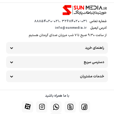
شماره تماس
32684020-031 ،88854020-021
آدرس ایمیل
info@sunmedia.ir
از ساعت 9:30 صبح تا 7 شب میزبان صدای گرمتان هستیم
راهنمای خرید
دسترسی سریع
خدمات مشتریان
با ما همراه باشید