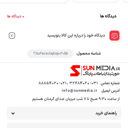
دیدگاه ها
0 دیدگاه ها
دیدگاه خود را درباره این کالا بنویسید
شناسه محصول:
TSurface0laptop030bb
شماره تماس
32684020-031 ،88854020-021
آدرس ایمیل
info@sunmedia.ir
از ساعت 9:30 صبح تا 7 شب میزبان صدای گرمتان هستیم
راهنمای خرید