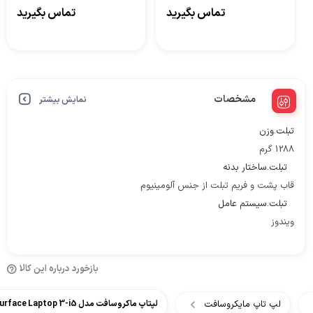
256GB SSD و رم 16GB
7 Copilot Plus PC intel
تماس بگیرید
تماس بگیرید
Core Ultra 7 32GB 512GB
SSD
مشخصات
نمایش بیشتر
تبلت.وزن
1288 گرم
تبلت.ساختار بدنه
قاب پشت و فریم تبلت از جنس آلومینیوم
تبلت.سیستم عامل
ویندوز
بازخورد درباره این کالا
لپ تاپ مایکروسافت
لپتاپ ماکروسافت مدل Surface Laptop 3-i5 حافظه 256GB SSD و رم 16GB