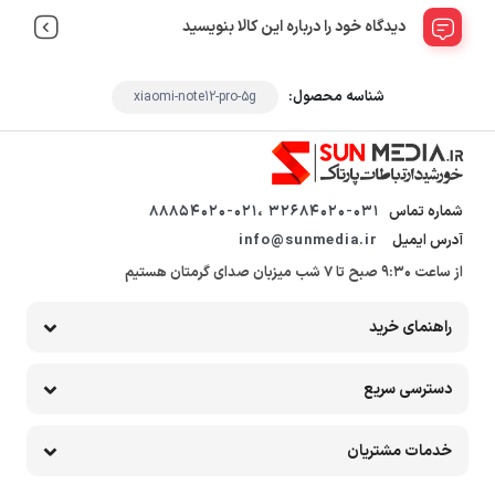
دیدگاه خود را درباره این کالا بنویسید
شناسه محصول:
xiaomi-note12-pro-5g
شماره تماس
32684020-031 ،88854020-021
آدرس ایمیل
info@sunmedia.ir
از ساعت 9:30 صبح تا 7 شب میزبان صدای گرمتان هستیم
راهنمای خرید
دسترسی سریع
خدمات مشتریان