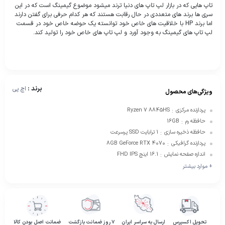
تاپ هایی که در بازار لپ تاپ های دنیا ترند میشود موضوع گیمینگ است که در این
سری ها برند های متعددی در حال رقابت هستند که هر کدام حرفی برای گفتن دارند
اما برند HP با خلاقیت های خاص خود توانسته یک حوضه خاص خود در قسمت
لپ تاپ های گیمینگ به وجود آورد و لپ تاپ های خاص خود را تولید کند.
برند :
اچ پی
ویژگی‌های محصول
پردازنده مرکزی
Ryzen 7 8845HS
:
حافظه رم
16GB
:
حافظه ذخیره سازی
1 ترابایت SSD پرسرعت
:
پردازنده گرافیکی
8GB GeForce RTX ۴۰۷۰
:
اندازه صفحه نمایش
16.1 اینچ FHD IPS
:
+ موارد بیشتر
تحویل اکسپرس
ارسال به سراسر ایران
۷ روز ضمانت بازگشت
ضمانت اصل بودن کالا