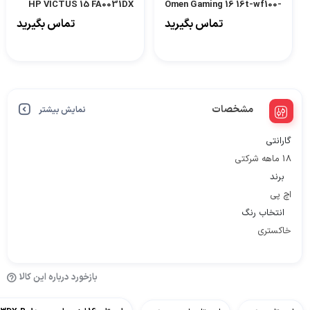
HP VICTUS 15 FA0031DX
Omen Gaming 16 16t-wf100-
i7-A
تماس بگیرید
تماس بگیرید
مشخصات
نمایش بیشتر
گارانتی
18 ماهه شرکتی
برند
اچ پی
انتخاب رنگ
خاکستری
بازخورد درباره این کالا