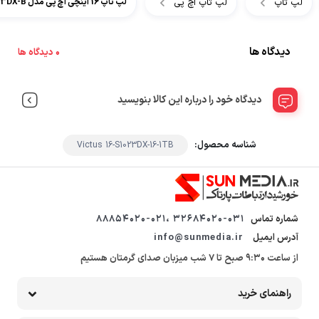
لپ تاپ
لپ تاپ اچ پی
لپ تاپ 16 اینچی اچ پی مدل Victus 16-S1023DX-B
دیدگاه ها
0 دیدگاه ها
دیدگاه خود را درباره این کالا بنویسید
شناسه محصول:
Victus 16-S1023DX-16-1TB
شماره تماس
32684020-031 ،88854020-021
آدرس ایمیل
info@sunmedia.ir
از ساعت 9:30 صبح تا 7 شب میزبان صدای گرمتان هستیم
راهنمای خرید