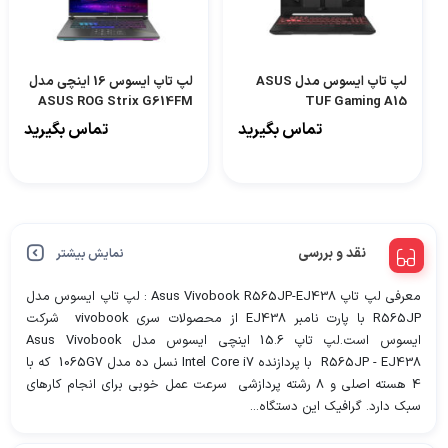
لپ تاپ ایسوس مدل ASUS
لپ تاپ ایسوس 16 اینچی مدل
ASUS ROG Strix G614FM
TUF Gaming A15
R9 9955HX 64GB 2TB
FA507NVR-LP129
تماس بگیرید
تماس بگیرید
RTX5060 -D
نقد و بررسی
نمایش بیشتر
معرفی لپ تاپ Asus Vivobook R565JP-EJ438 : لپ تاپ ایسوس مدل
R565JP با پارت نامبر EJ438 از محصولات سری vivobook شرکت
ایسوس است.لپ تاپ 15.6 اینچی ایسوس مدل Asus Vivobook
R565JP - EJ438 با پردازنده Intel Core i7 نسل ده مدل 1065G7 که با
4 هسته اصلی و 8 رشته پردازشی سرعت عمل خوبی برای انجام کارهای
سبک دارد. گرافیک این دستگاه...