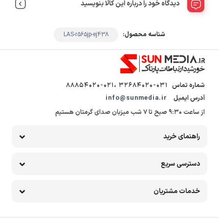
دیدگاه خود را درباره این کالا بنویسید
شناسه محصول:
LAS-r565jp-ej438
شماره تماس
32684020-031 ،88854020-021
آدرس ایمیل
info@sunmedia.ir
از ساعت 9:30 صبح تا 7 شب میزبان صدای گرمتان هستیم
راهنمای خرید
دسترسی سریع
خدمات مشتریان