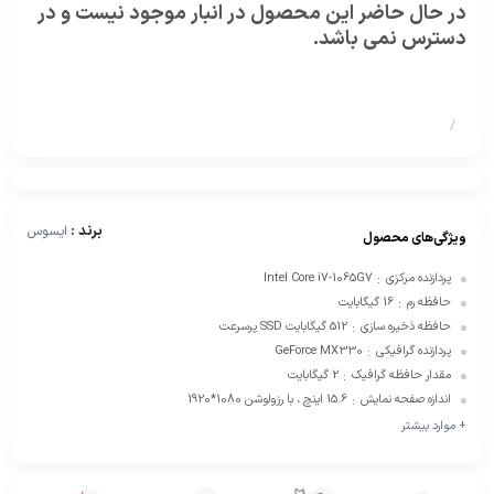
در حال حاضر این محصول در انبار موجود نیست و در
دسترس نمی باشد.
/
برند :
ایسوس
ویژگی‌های محصول
پردازنده مرکزی
Intel Core i7-1065G7
:
حافظه رم
16 گیگابایت
:
حافظه ذخیره سازی
512 گیگابایت SSD پرسرعت
:
پردازنده گرافیکی
GeForce MX330
:
مقدار حافظه گرافیک
2 گیگابایت
:
اندازه صفحه نمایش
15.6 اینچ ، با رزولوشن 1080*1920
:
+ موارد بیشتر