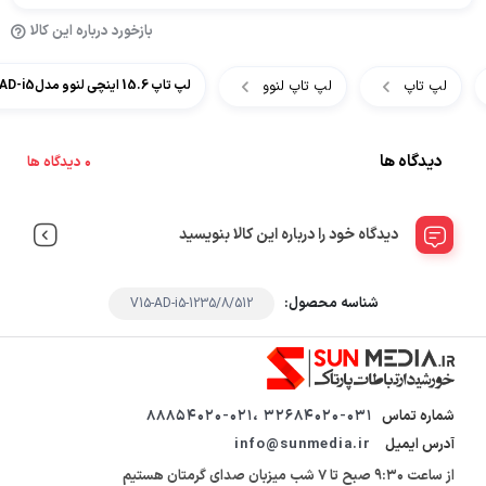
بازخورد درباره این کالا
لپ تاپ
لپ تاپ لنوو
لپ تاپ 15.6 اینچی لنوو مدلLenovo V15 AD-i5
دیدگاه ها
0 دیدگاه ها
دیدگاه خود را درباره این کالا بنویسید
شناسه محصول:
V15-AD-i5-1235/8/512
شماره تماس
32684020-031 ،88854020-021
آدرس ایمیل
info@sunmedia.ir
از ساعت 9:30 صبح تا 7 شب میزبان صدای گرمتان هستیم