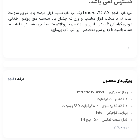
دسترس نمی باشد.
لپ تاپ لنوو Lenovo V15 AD یک لپ تاپ نسبتا ارزان قیمت و با کارایی متوسط
است که با سخت افزار مناسب و وزن نه چندان بالا مناسب امور روزمره، خانگی،
کارهای گرافیکی 2 بعدی، اداری و مهندسی با پردازش متوسط می باشد. در ادامه با ما
همراه باشید تا به بررسی تخصصی این لپ تاپ بپردازیم.
/
برند :
لنوو
ویژگی‌های محصول
پردازنده مرکزی
Intel core i5 -1235U
:
حافظه رم
8 گیگابایت
:
حافظه ذخیره سازی
512 گیگابایت SSD پرسرعت
:
پردازنده گرافیکی
Intel
:
اندازه صفحه نمایش
15.6 اینچ TN
:
+ موارد بیشتر